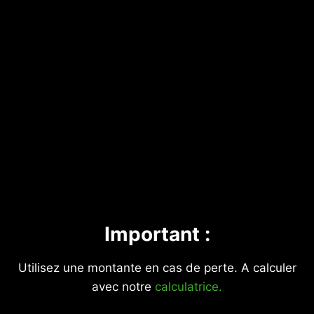
Important :
Utilisez une montante en cas de perte. A calculer
avec notre
calculatrice.