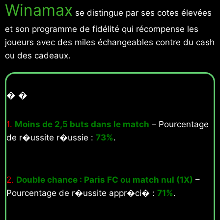
Winamax
se distingue par ses cotes élevées
et son programme de fidélité qui récompense les
joueurs avec des miles échangeables contre du cash
ou des cadeaux.
�
�
1.
Moins de 2,5 buts dans le match
– Pourcentage
de r�ussite r�ussie :
73%
.
2.
Double chance : Paris FC ou match nul (1X)
–
Pourcentage de r�ussite appr�ci� :
71%
.