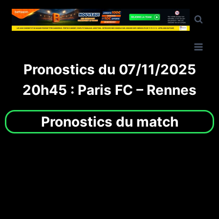
Pronostics du 07/11/2025
20h45 : Paris FC – Rennes
Pronostics du match