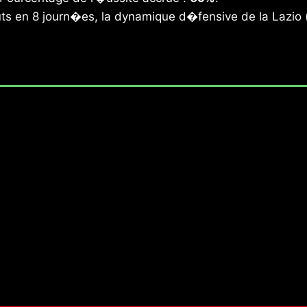
buts en 8 journ�es, la dynamique d�fensive de la Lazio