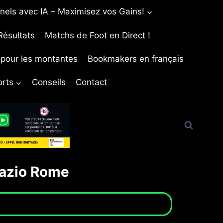
nels avec IA – Maximisez vos Gains!
Résultats
Matchs de Foot en Direct !
e pour les montantes
Bookmakers en français
orts
Conseils
Contact
Lazio Rome