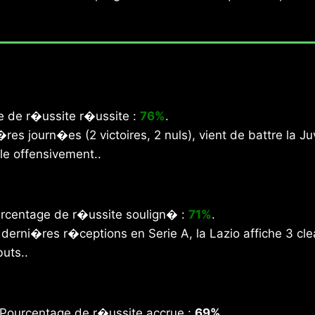
 de r�ussite r�ussite :
76%
.
res journ�es (2 victoires, 2 nuls), vient de battre la J
ble offensivement..
rcentage de r�ussite soulign� :
71%
.
derni�res r�ceptions en Serie A, la Lazio affiche 3 cl
uts..
Pourcentage de r�ussite accrue :
69%
.