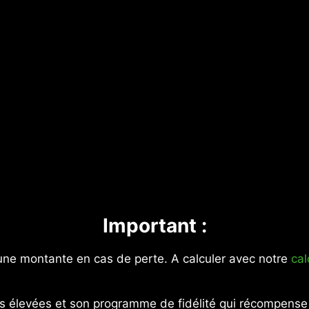
Important :
 une montante en cas de perte. A calculer avec notre
cal
es élevées et son programme de fidélité qui récompense