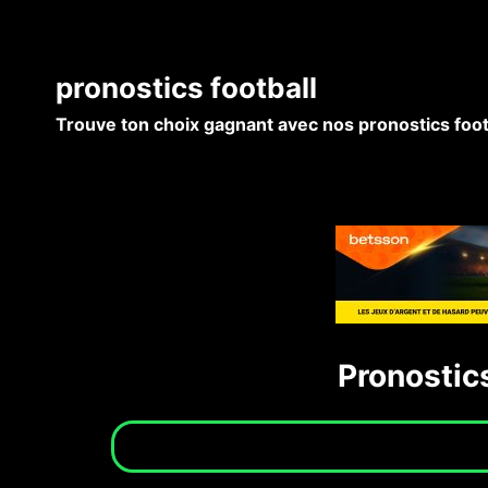
pronostics football
Trouve ton choix gagnant avec nos pronostics foot
Pronostic