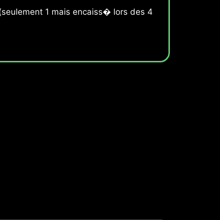
 (seulement 1 mais encaiss� lors des 4