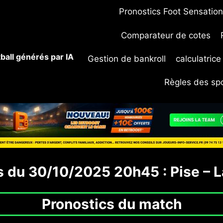
Pronostics Foot Sensation
Comparateur de cotes
ball générés par IA
Gestion de bankroll
calculatric
Règles des sp
s du 30/10/2025 20h45 : Pise – 
Pronostics du match