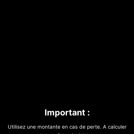
Important :
Utilisez une montante en cas de perte. A calculer