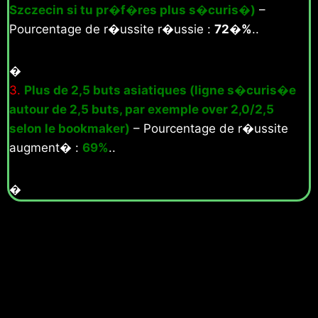
Szczecin si tu pr�f�res plus s�curis�)
–
Pourcentage de r�ussite r�ussie :
72�%
..
�
3.
Plus de 2,5 buts asiatiques (ligne s�curis�e
autour de 2,5 buts, par exemple over 2,0/2,5
selon le bookmaker)
– Pourcentage de r�ussite
augment� :
69%
..
�