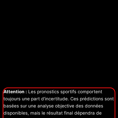
Attention :
Les pronostics sportifs comportent
toujours une part d’incertitude. Ces prédictions sont
basées sur une analyse objective des données
disponibles, mais le résultat final dépendra de