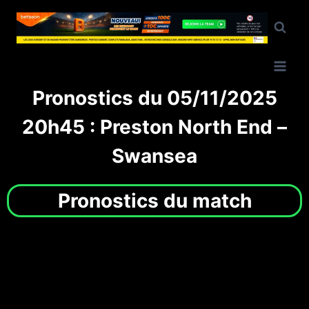
Pronostics du 05/11/2025
20h45 : Preston North End –
Swansea
Pronostics du match