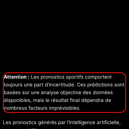
Attention :
Les pronostics sportifs comportent
toujours une part d’incertitude. Ces prédictions sont
basées sur une analyse objective des données
disponibles, mais le résultat final dépendra de
nombreux facteurs imprévisibles.
Les pronostics générés par l’intelligence artificielle,