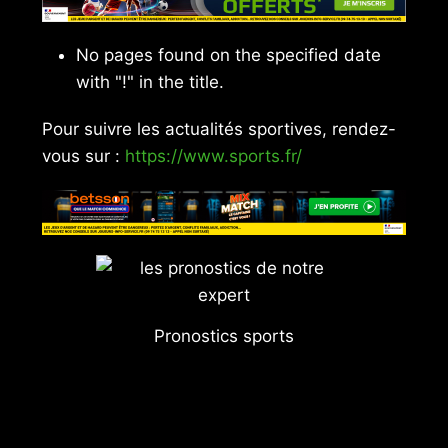
No pages found on the specified date
with "!" in the title.
Pour suivre les actualités sportives, rendez-
vous sur :
https://www.sports.fr/
Pronostics sports