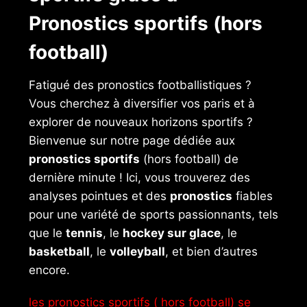
Pronostics sportifs (hors
football)
Fatigué des pronostics footballistiques ?
Vous cherchez à diversifier vos paris et à
explorer de nouveaux horizons sportifs ?
Bienvenue sur notre page dédiée aux
pronostics sportifs
(hors football) de
dernière minute ! Ici, vous trouverez des
analyses pointues et des
pronostics
fiables
pour une variété de sports passionnants, tels
que le
tennis
, le
hockey sur glace
, le
basketball
, le
volleyball
, et bien d’autres
encore.
les pronostics sportifs ( hors football) se