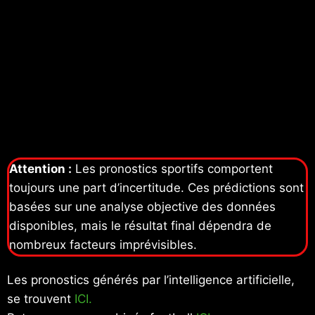
Attention :
Les pronostics sportifs comportent
toujours une part d’incertitude. Ces prédictions sont
basées sur une analyse objective des données
disponibles, mais le résultat final dépendra de
nombreux facteurs imprévisibles.
Les pronostics générés par l’intelligence artificielle,
se trouvent
ICI.