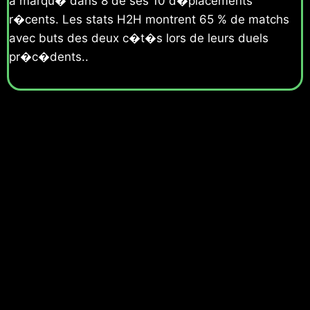
a marqu� dans 8 de ses 10 d�placements
r�cents. Les stats H2H montrent 65 % de matchs
avec buts des deux c�t�s lors de leurs duels
pr�c�dents..