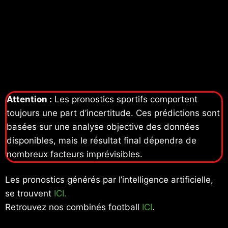
Attention :
Les pronostics sportifs comportent
toujours une part d’incertitude. Ces prédictions sont
basées sur une analyse objective des données
disponibles, mais le résultat final dépendra de
nombreux facteurs imprévisibles.
Les pronostics générés par l’intelligence artificielle,
se trouvent
ICI.
Retrouvez nos combinés football
ICI
.