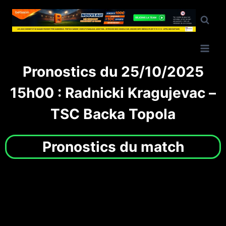
Pronostics du 25/10/2025
15h00 : Radnicki Kragujevac –
TSC Backa Topola
Pronostics du match