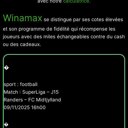
avec notre
calculatrice.
Winamax
se distingue par ses cotes élevées
et son programme de fidélité qui récompense les
joueurs avec des miles échangeables contre du cash
ou des cadeaux.
�
sport : football
Match : SuperLiga – J15
Randers – FC Midtjylland
09/11/2025 16h00
�