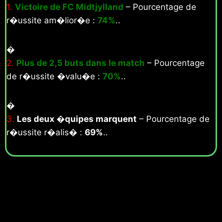
1.
Victoire de FC Midtjylland
– Pourcentage de
r�ussite am�lior�e :
74%
..
�
2.
Plus de 2,5 buts dans le match
– Pourcentage
de r�ussite �valu�e :
70%
..
�
3.
Les deux �quipes marquent
– Pourcentage de
r�ussite r�alis� :
69%
..