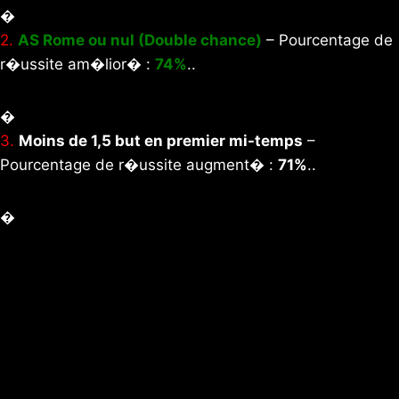
�
2.
AS Rome ou nul (Double chance)
– Pourcentage de
r�ussite am�lior� :
74%
..
�
3.
Moins de 1,5 but en premier mi-temps
–
Pourcentage de r�ussite augment� :
71%
..
�