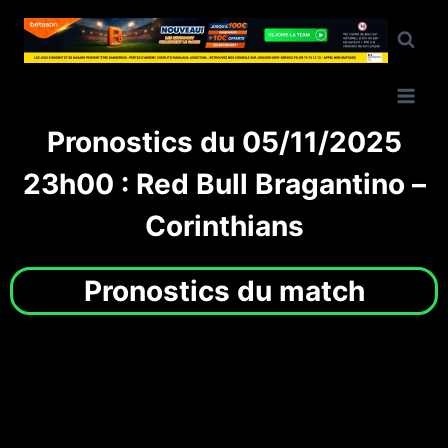
Pronostics du 05/11/2025
23h00 : Red Bull Bragantino –
Corinthians
Pronostics du match