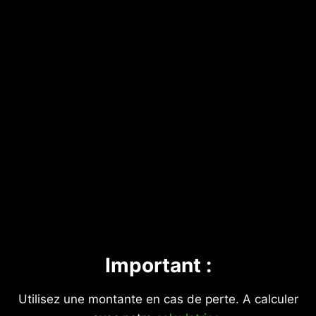
Important :
Utilisez une montante en cas de perte. A calculer