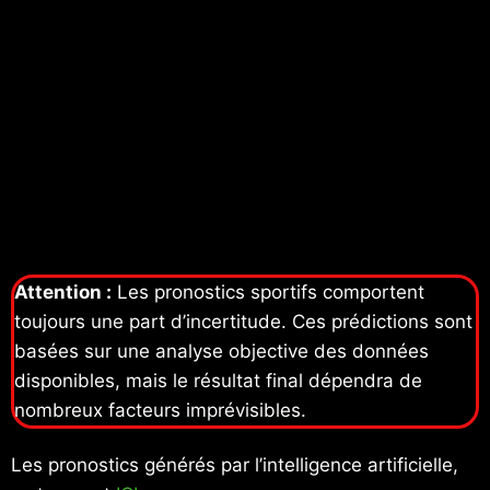
Attention :
Les pronostics sportifs comportent
toujours une part d’incertitude. Ces prédictions sont
basées sur une analyse objective des données
disponibles, mais le résultat final dépendra de
nombreux facteurs imprévisibles.
Les pronostics générés par l’intelligence artificielle,