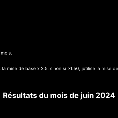
 mois.
51, la mise de base x 2.5, sinon si >1.50, jutilise la mise d
Résultats du mois de juin 2024