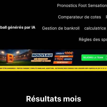
Pronostics Foot Sensation
Comparateur de cotes
ball générés par IA
Gestion de bankroll
calculatric
Règles des sp
Résultats mois