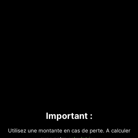
Important :
Utilisez une montante en cas de perte. A calculer