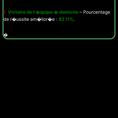
1.
Victoire de l’�quipe � domicile
– Pourcentage
de r�ussite am�lior�e :
82.11%
.
�