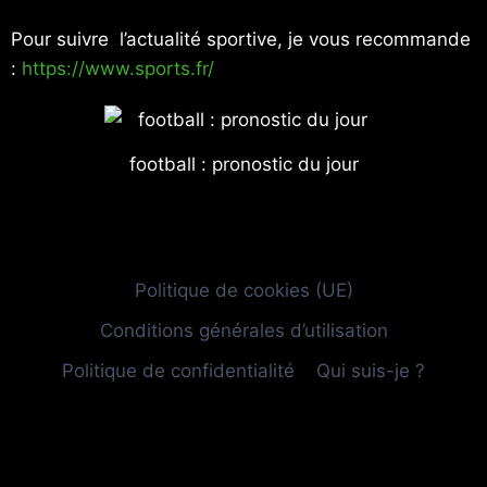
Pour suivre l’actualité sportive, je vous recommande
:
https://www.sports.fr/
football : pronostic du jour
Politique de cookies (UE)
Conditions générales d’utilisation
Politique de confidentialité
Qui suis-je ?