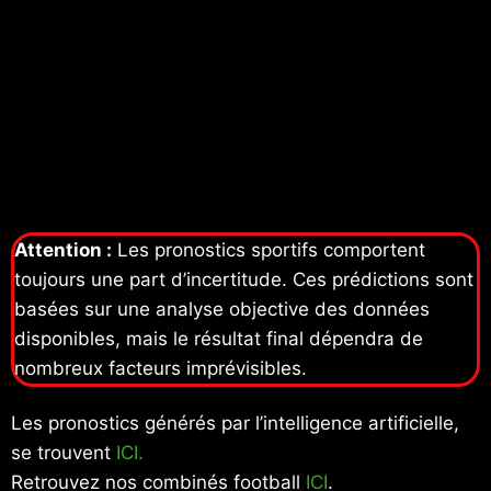
Attention :
Les pronostics sportifs comportent
toujours une part d’incertitude. Ces prédictions sont
basées sur une analyse objective des données
disponibles, mais le résultat final dépendra de
nombreux facteurs imprévisibles.
Les pronostics générés par l’intelligence artificielle,
se trouvent
ICI.
Retrouvez nos combinés football
ICI
.