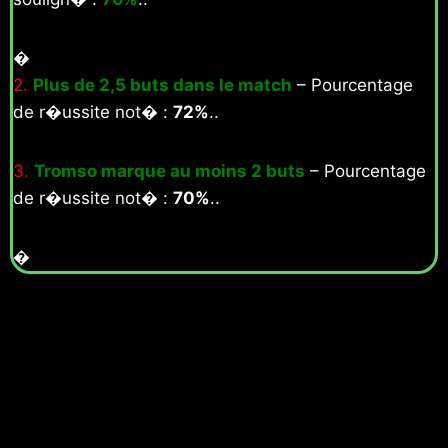
�
2.
Plus de 2,5 buts dans le match
– Pourcentage
de r�ussite not� :
72%
..
3.
Tromso marque au moins 2 buts
– Pourcentage
de r�ussite not� :
70%
..
�