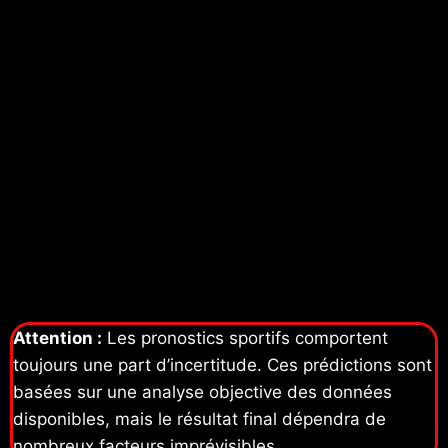
Attention :
Les pronostics sportifs comportent
toujours une part d’incertitude. Ces prédictions sont
basées sur une analyse objective des données
disponibles, mais le résultat final dépendra de
nombreux facteurs imprévisibles.