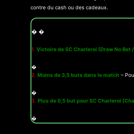
contre du cash ou des cadeaux.
�
�
1.
Victoire de SC Charleroi (Draw No Bet 
�
2.
Moins de 3,5 buts dans le match
– Pou
�
3.
Plus de 0,5 but pour SC Charleroi (Ch
�