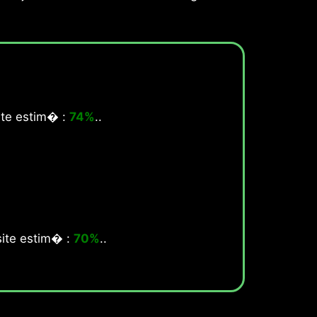
te estim� :
74%
..
ite estim� :
70%
..