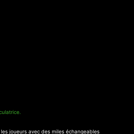
culatrice.
 les joueurs avec des miles échangeables