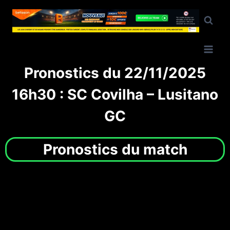
Pronostics du 22/11/2025
16h30 : SC Covilha – Lusitano
GC
Pronostics du match