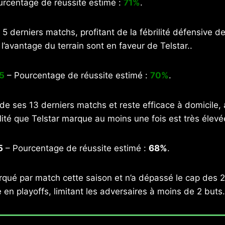
rcentage de réussite estimé :
71%
.
5 derniers matchs, profitant de la fébrilité défensive d
l’avantage du terrain sont en faveur de Telstar..
,5
– Pourcentage de réussite estimé :
70%
.
e ses 13 derniers matchs et reste efficace à domicile, 
lité que Telstar marque au moins une fois est très élevé
5
– Pourcentage de réussite estimé :
68%
.
qué par match cette saison et n’a dépassé le cap des 2 
e en playoffs, limitant les adversaires à moins de 2 buts.