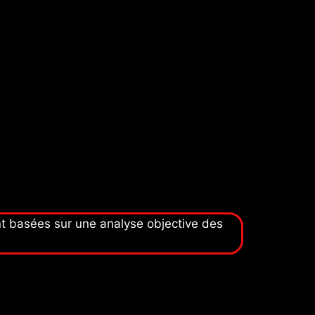
nt basées sur une analyse objective des