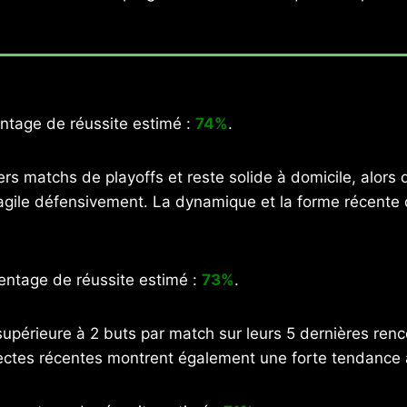
ntage de réussite estimé :
74%
.
ers matchs de playoffs et reste solide à domicile, alors 
fragile défensivement. La dynamique et la forme récente
entage de réussite estimé :
73%
.
périeure à 2 buts par match sur leurs 5 dernières renc
rectes récentes montrent également une forte tendance 