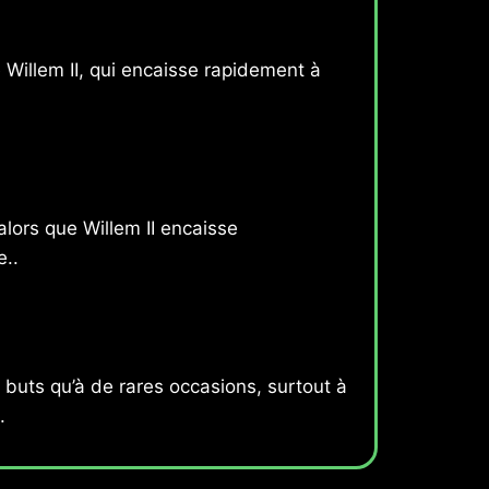
e Willem II, qui encaisse rapidement à
alors que Willem II encaisse
e..
buts qu’à de rares occasions, surtout à
.