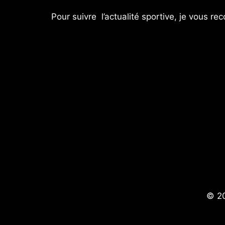
Pour suivre l’actualité sportive, je vous 
© 20