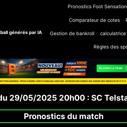
Pronostics Foot Sensation
Comparateur de cotes
ball générés par IA
Gestion de bankroll
calculatric
Règles des sp
du 29/05/2025 20h00 : SC Telstar
Pronostics du match