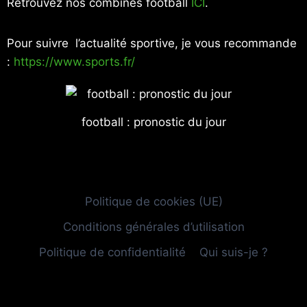
Retrouvez nos combinés football
ICI
.
Pour suivre l’actualité sportive, je vous recommande
:
https://www.sports.fr/
football : pronostic du jour
Politique de cookies (UE)
Conditions générales d’utilisation
Politique de confidentialité
Qui suis-je ?