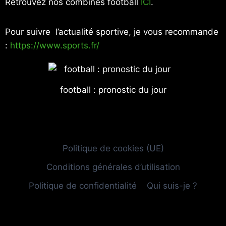
Retrouvez nos combinés football
ICI
.
Pour suivre l’actualité sportive, je vous recommande
:
https://www.sports.fr/
football : pronostic du jour
Politique de cookies (UE)
Conditions générales d’utilisation
Politique de confidentialité
Qui suis-je ?