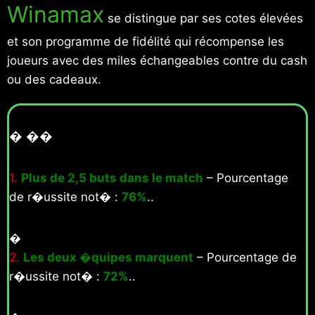
Winamax
se distingue par ses cotes élevées
et son programme de fidélité qui récompense les
joueurs avec des miles échangeables contre du cash
ou des cadeaux.
�
�
�
1.
Plus de 2,5 buts dans le match
– Pourcentage
de r�ussite not� :
76%
..
�
2.
Les deux �quipes marquent
– Pourcentage de
r�ussite not� :
72%
..