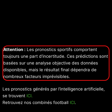
Attention :
Les pronostics sportifs comportent
toujours une part d’incertitude. Ces prédictions sont
basées sur une analyse objective des données
disponibles, mais le résultat final dépendra de
nombreux facteurs imprévisibles.
Les pronostics générés par l’intelligence artificielle,
se trouvent
ICI.
Retrouvez nos combinés football
ICI
.