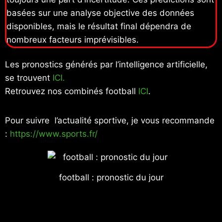
basées sur une analyse objective des données
disponibles, mais le résultat final dépendra de
nombreux facteurs imprévisibles.
Les pronostics générés par l’intelligence artificielle,
se trouvent
ICI.
Retrouvez nos combinés football
ICI
.
Pour suivre l’actualité sportive, je vous recommande
:
https://www.sports.fr/
football : pronostic du jour