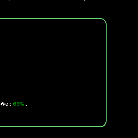
r�e :
69%
..