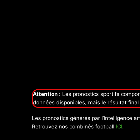
Attention :
Les pronostics sportifs comport
données disponibles, mais le résultat fin
Les pronostics générés par l’intelligence art
Retrouvez nos combinés football
ICI
.