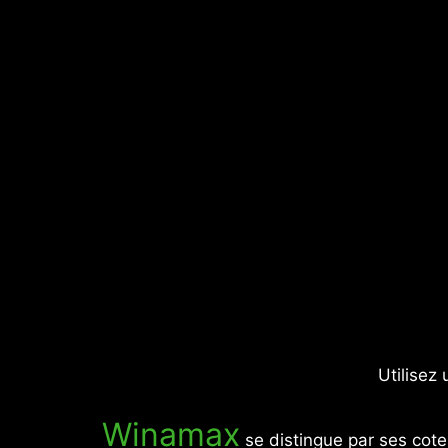
Utilisez
Winamax
se distingue par ses cot