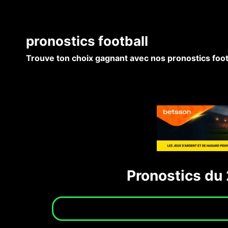
pronostics football
Trouve ton choix gagnant avec nos pronostics foot
Pronostics du 