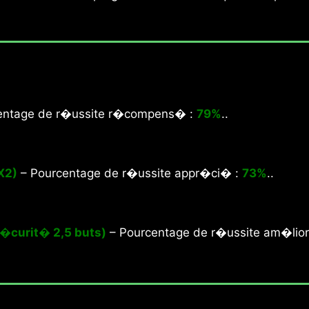
entage de r�ussite r�compens� :
79%
..
X2)
– Pourcentage de r�ussite appr�ci� :
73%
..
 s�curit� 2,5 buts)
– Pourcentage de r�ussite am�lio