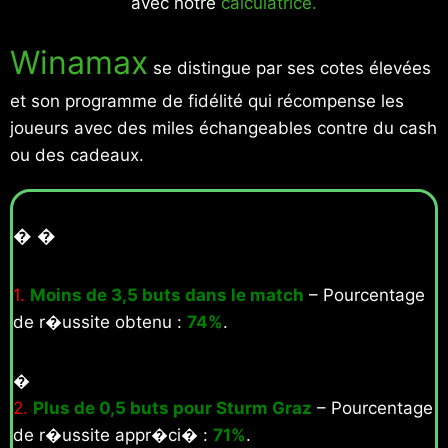
avec notre
calculatrice.
Winamax
se distingue par ses cotes élevées
et son programme de fidélité qui récompense les
joueurs avec des miles échangeables contre du cash
ou des cadeaux.
�
�
1.
Moins de 3,5 buts dans le match
– Pourcentage
de r�ussite obtenu :
74%
.
�
2.
Plus de 0,5 buts pour Sturm Graz
– Pourcentage
de r�ussite appr�ci� :
71%
.