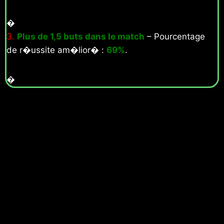
�
3.
Plus de 1,5 buts dans le match
– Pourcentage
de r�ussite am�lior� :
69%
.
�