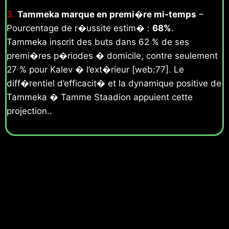
3.
Tammeka marque en premi�re mi-temps
–
Pourcentage de r�ussite estim� :
68%
.
Tammeka inscrit des buts dans 62 % de ses
premi�res p�riodes � domicile, contre seulement
27 % pour Kalev � l’ext�rieur [web:77]. Le
diff�rentiel d’efficacit� et la dynamique positive de
Tammeka � Tamme Staadion appuient cette
projection..