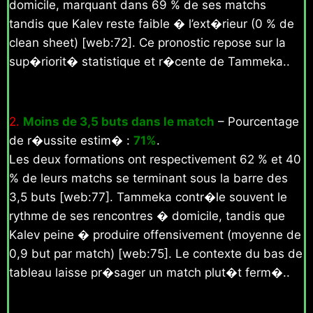
domicile, marquant dans 69 % de ses matchs
tandis que Kalev reste faible � l’ext�rieur (0 % de
clean sheet) [web:72]. Ce pronostic repose sur la
sup�riorit� statistique et r�cente de Tammeka..
2.
Moins de 3,5 buts dans le match
– Pourcentage
de r�ussite estim� :
71%
.
Les deux formations ont respectivement 62 % et 40
% de leurs matchs se terminant sous la barre des
3,5 buts [web:77]. Tammeka contr�le souvent le
rythme de ses rencontres � domicile, tandis que
Kalev peine � produire offensivement (moyenne de
0,9 but par match) [web:75]. Le contexte du bas de
tableau laisse pr�sager un match plut�t ferm�..