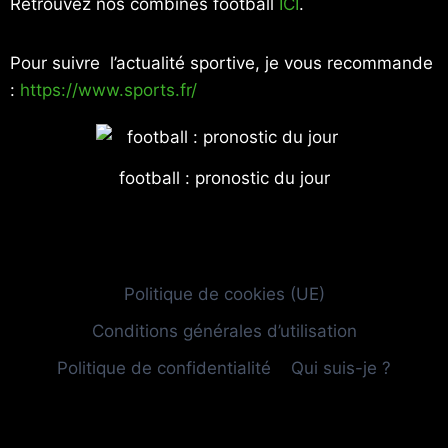
Retrouvez nos combinés football
ICI
.
Pour suivre l’actualité sportive, je vous recommande
:
https://www.sports.fr/
football : pronostic du jour
Politique de cookies (UE)
Conditions générales d’utilisation
Politique de confidentialité
Qui suis-je ?