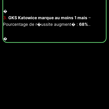
�
3.
GKS Katowice marque au moins 1 mais
–
Pourcentage de r�ussite augment� :
68%
..
�