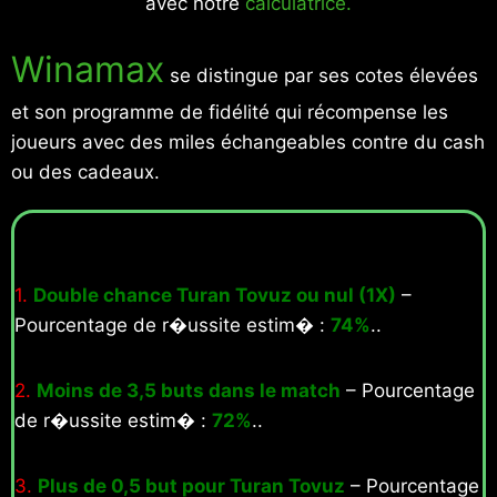
avec notre
calculatrice.
Winamax
se distingue par ses cotes élevées
et son programme de fidélité qui récompense les
joueurs avec des miles échangeables contre du cash
ou des cadeaux.
1.
Double chance Turan Tovuz ou nul (1X)
–
Pourcentage de r�ussite estim� :
74%
..
2.
Moins de 3,5 buts dans le match
– Pourcentage
de r�ussite estim� :
72%
..
3.
Plus de 0,5 but pour Turan Tovuz
– Pourcentage