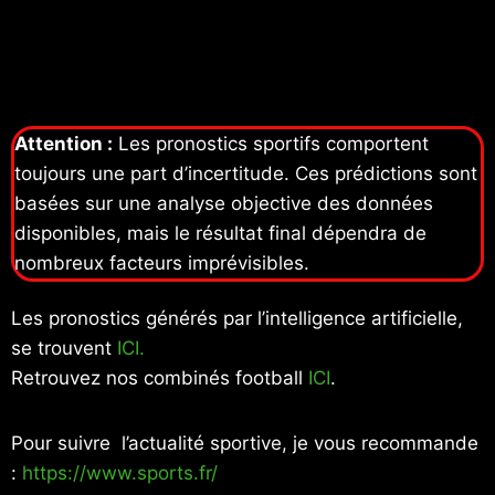
Attention :
Les pronostics sportifs comportent
toujours une part d’incertitude. Ces prédictions sont
basées sur une analyse objective des données
disponibles, mais le résultat final dépendra de
nombreux facteurs imprévisibles.
Les pronostics générés par l’intelligence artificielle,
se trouvent
ICI.
Retrouvez nos combinés football
ICI
.
Pour suivre l’actualité sportive, je vous recommande
:
https://www.sports.fr/