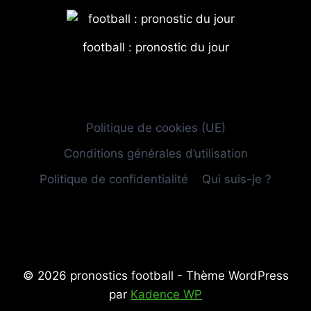
football : pronostic du jour
Politique de cookies (UE)
Conditions générales d’utilisation
Politique de confidentialité
Qui suis-je ?
© 2026 pronostics football - Thème WordPress
par
Kadence WP