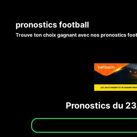
pronostics football
Trouve ton choix gagnant avec nos pronostics foot
Pronostics du 23