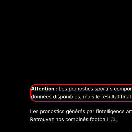
Attention :
Les pronostics sportifs comport
données disponibles, mais le résultat fin
Les pronostics générés par l’intelligence art
Retrouvez nos combinés football
ICI
.