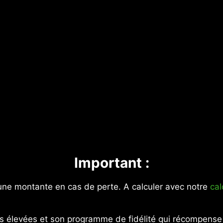
Important :
 une montante en cas de perte. A calculer avec notre
cal
es élevées et son programme de fidélité qui récompense