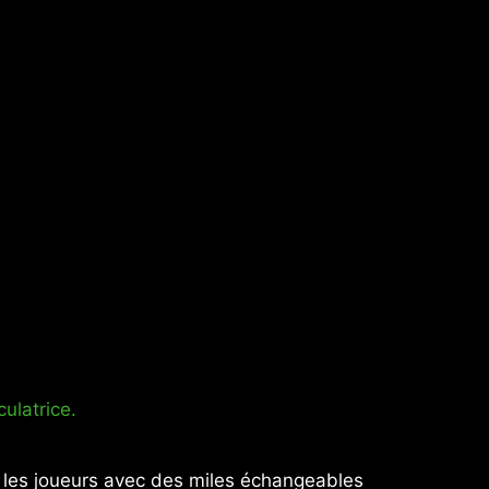
culatrice.
 les joueurs avec des miles échangeables