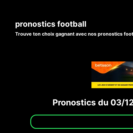
pronostics football
Trouve ton choix gagnant avec nos pronostics foot
Pronostics du 03/1