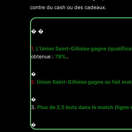
contre du cash ou des cadeaux.
�
�
1.
L’Union Saint-Gilloise gagne (qualific
obtenue :
78%
..
�
2.
Union Saint-Gilloise gagne ou fait ma
�
3.
Plus de 2,5 buts dans le match (ligne
�