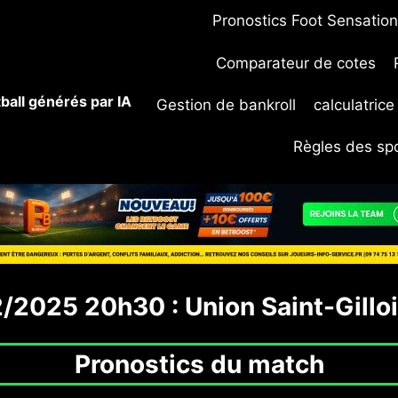
Pronostics Foot Sensation
Comparateur de cotes
ball générés par IA
Gestion de bankroll
calculatric
Règles des sp
2/2025 20h30 : Union Saint-Gillo
Pronostics du match