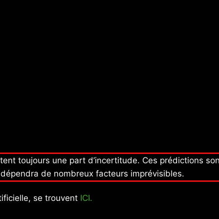
ent toujours une part d’incertitude. Ces prédictions so
al dépendra de nombreux facteurs imprévisibles.
ificielle, se trouvent
ICI.