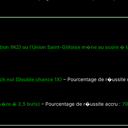
ation 1N2) ou l’Union Saint-Gilloise m�ne au score �
tch nul (Double chance 1X)
– Pourcentage de r�ussite 
 s�re � 2,5 buts)
– Pourcentage de r�ussite accru :
7