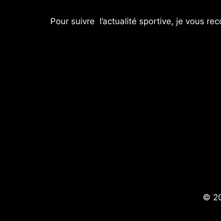
Pour suivre l’actualité sportive, je vous 
© 20