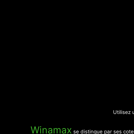
Utilisez
Winamax
se distingue par ses cot