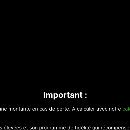
Important :
 une montante en cas de perte. A calculer avec notre
cal
es élevées et son programme de fidélité qui récompense