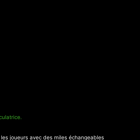
culatrice.
 les joueurs avec des miles échangeables